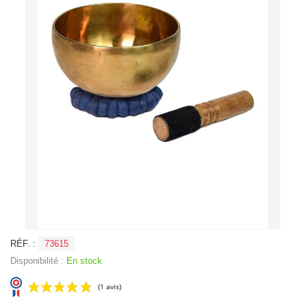
RÉF. :
73615
Disponibilité :
En stock