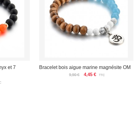
nyx et 7
Bracelet bois aigue marine magnésite OM
4,45 €
9,90 €
TTC
C
VOIR LES DÉTAILS