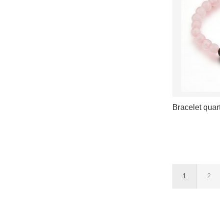
Bracelet quart
VOIR LES D
1
2