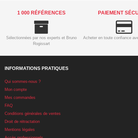
1 000 RÉFÉRENCES
PAIEMENT SÉC
Sélectionnées par nos experts et Bruno
Acheter en toute confiance av
Rogissart
INFORMATIONS PRATIQUES
Qui sommes-nous ?
Mon compte
Mes commandes
FAQ
Conditions générales de ventes
Droit de rétractation
Mentions légales
Accès professionnels