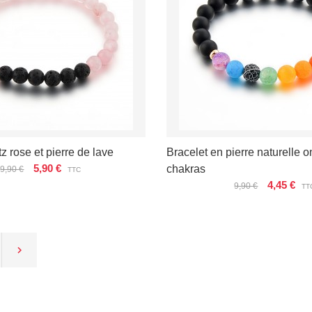
z rose et pierre de lave
Bracelet en pierre naturelle o
5,90 €
chakras
9,90 €
TTC
4,45 €
9,90 €
TT
ÉTAILS
VOIR LES DÉTAILS