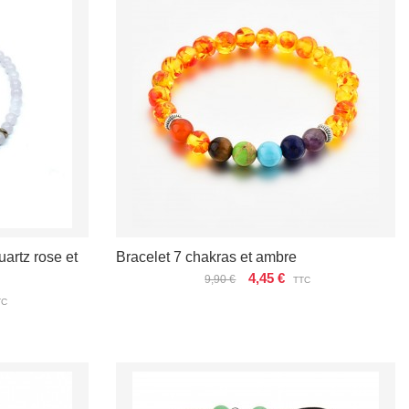
rtz rose et
Bracelet 7 chakras et ambre
4,45 €
9,90 €
TTC
TC
VOIR LES DÉTAILS