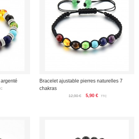
 argenté
Bracelet ajustable pierres naturelles 7
chakras
TC
5,90 €
12,90 €
TTC
VOIR LES DÉTAILS