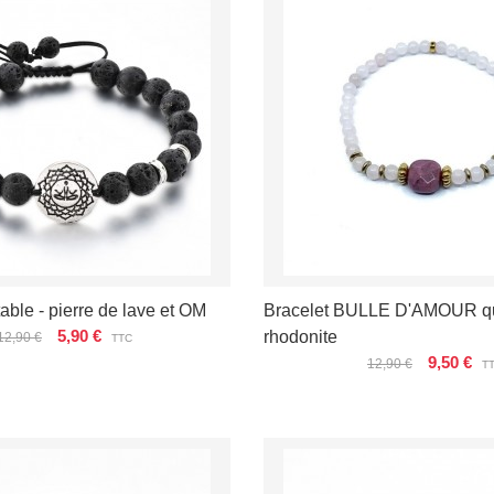
able - pierre de lave et OM
Bracelet BULLE D'AMOUR qua
5,90 €
rhodonite
12,90 €
TTC
9,50 €
12,90 €
T
ÉTAILS
ÉPUISÉ