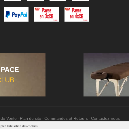
SPACE
CLUB
 de Vente
Plan du site
Commandes et Retours
Contactez-nous
tez l'utilisation des cookies.