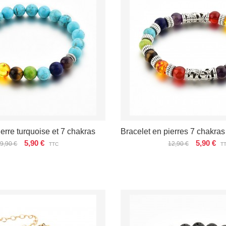
ierre turquoise et 7 chakras
Bracelet en pierres 7 chakras
5,90 €
5,90 €
9,90 €
12,90 €
TTC
T
ÉTAILS
VOIR LES DÉTAILS