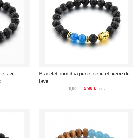
 de lave
Bracelet bouddha perle bleue et pierre de
lave
C
5,90 €
9,90 €
TTC
VOIR LES DÉTAILS