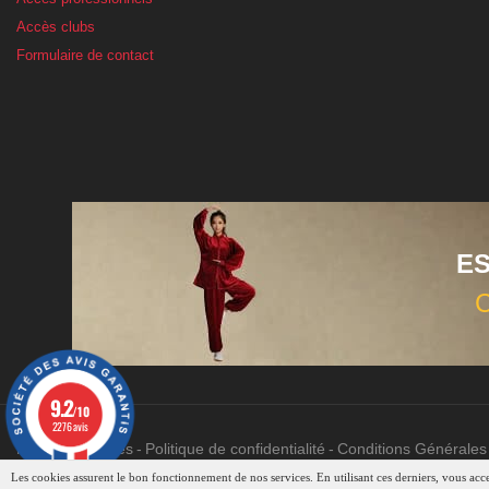
Accès clubs
Formulaire de contact
E
9.2
/10
2276 avis
Mentions légales
Politique de confidentialité
Conditions Générales
Les cookies assurent le bon fonctionnement de nos services. En utilisant ces derniers, vous accep