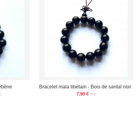
 ébène
Bracelet mala tibétain - Bois de santal noir
7,90 €
C
TTC
VOIR LES DÉTAILS