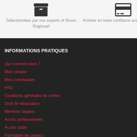
Sélectionnées par nos experts et Bruno
Acheter en toute confiance av
Rogissart
INFORMATIONS PRATIQUES
Qui sommes-nous ?
Mon compte
Mes commandes
FAQ
Conditions générales de ventes
Droit de rétractation
Mentions légales
Accès professionnels
Accès clubs
Formulaire de contact