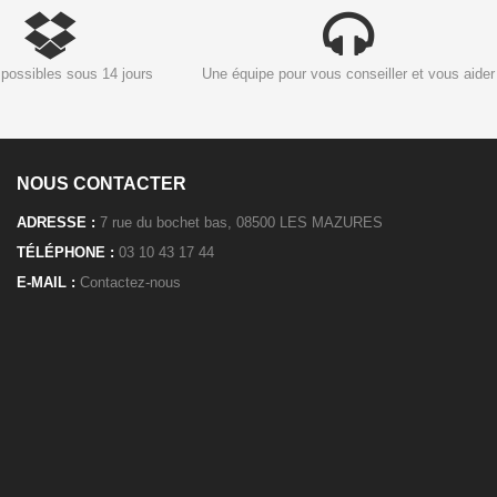
possibles sous 14 jours
Une équipe pour vous conseiller et vous aider
NOUS CONTACTER
ADRESSE :
7 rue du bochet bas, 08500 LES MAZURES
TÉLÉPHONE :
03 10 43 17 44
E-MAIL :
Contactez-nous