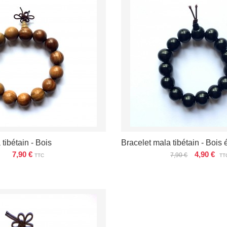
tibétain - Bois
Bracelet mala tibétain - Bois
7,90 €
4,90 €
7,90 €
TTC
TT
VOIR LES DÉTAILS