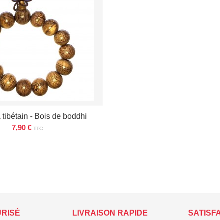
 tibétain - Bois de boddhi
7,90 €
TTC
ÉTAILS
URISÉ
LIVRAISON RAPIDE
SATISF