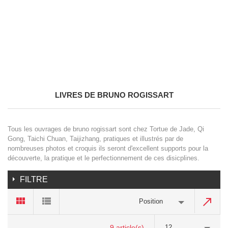
LIVRES DE BRUNO ROGISSART
Tous les ouvrages de bruno rogissart sont chez Tortue de Jade, Qi
Gong, Taichi Chuan, Taijizhang, pratiques et illustrés par de
nombreuses photos et croquis ils seront d'excellent supports pour la
découverte, la pratique et le perfectionnement de ces disicplines.
FILTRE
Position
9 article(s)
12