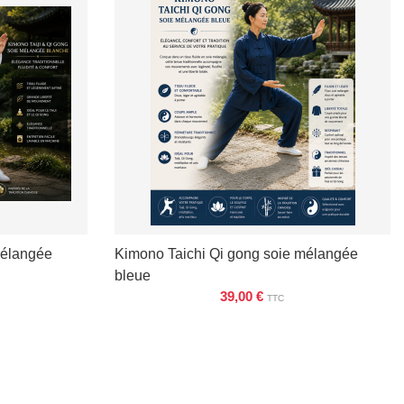
mélangée
Kimono Taichi Qi gong soie mélangée
bleue
39,00 €
TTC
VOIR LES DÉTAILS