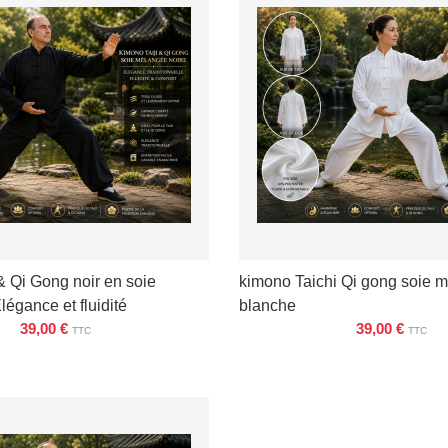
& Qi Gong noir en soie
kimono Taichi Qi gong soie 
égance et fluidité
blanche
39,00 €
39,00 €
TTC
TTC
ÉTAILS
VOIR LES DÉTAILS