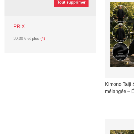
Tout supprimer
PRIX
30,00 €
et plus
(4)
Kimono Taiji 
mélangée – Él
VOIR LES D