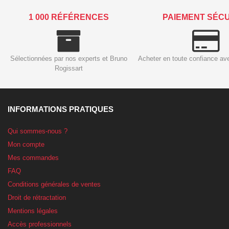
1 000 RÉFÉRENCES
PAIEMENT SÉC
Sélectionnées par nos experts et Bruno
Acheter en toute confiance av
Rogissart
INFORMATIONS PRATIQUES
Qui sommes-nous ?
Mon compte
Mes commandes
FAQ
Conditions générales de ventes
Droit de rétractation
Mentions légales
Accès professionnels