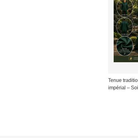
Tenue traditio
impérial – S
VOIR LES D