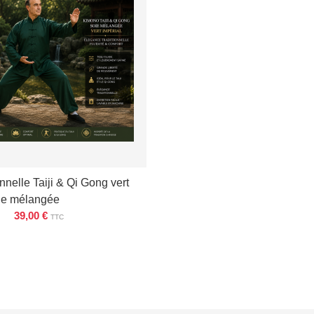
nnelle Taiji & Qi Gong vert
oie mélangée
39,00 €
TTC
ÉTAILS