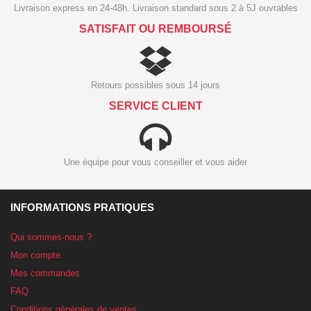
Livraison express en 24-48h. Livraison standard sous 2 à 5J ouvrables
SATISFAIT OU REMBOURSÉ
Retours possibles sous 14 jours
SERVICE CLIENT
Une équipe pour vous conseiller et vous aider
INFORMATIONS PRATIQUES
Qui sommes-nous ?
Mon compte
Mes commandes
FAQ
Conditions générales de ventes