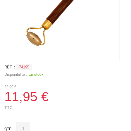
RÉF. :
74195
Disponibilité :
En stock
29,90 €
11,95 €
TTC
QTÉ :