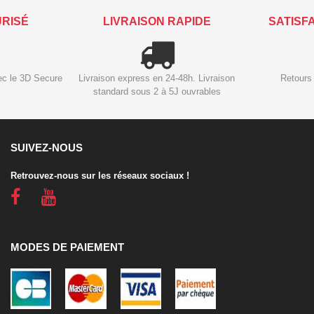
URISÉ
LIVRAISON RAPIDE
SATISF
ec le 3D Secure
Livraison express en 24-48h. Livraison
Retours 
standard sous 2 à 5J ouvrables
SUIVEZ-NOUS
Retrouvez-nous sur les réseaux sociaux !
MODES DE PAIEMENT