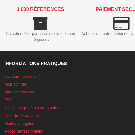
1 000 RÉFÉRENCES
PAIEMENT SÉC
Sélectionnées par nos experts et Bruno
Acheter en toute confiance av
Rogissart
INFORMATIONS PRATIQUES
Qui sommes-nous ?
Mon compte
Mes commandes
FAQ
Conditions générales de ventes
Droit de rétractation
Mentions légales
Accès professionnels