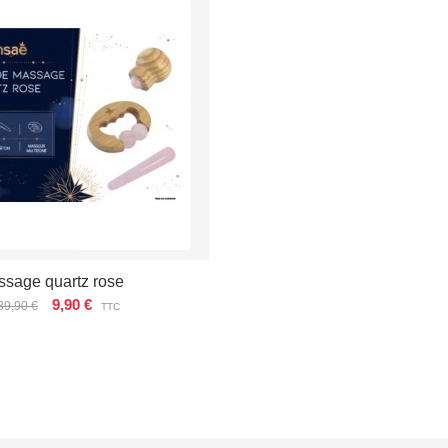
ssage quartz rose
9,90 €
39,90 €
TTC
ÉTAILS