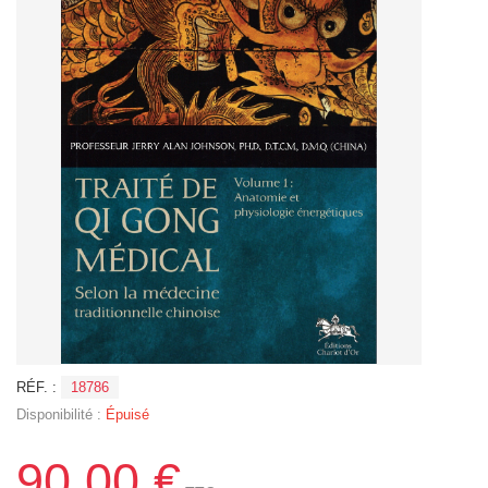
RÉF. :
18786
Disponibilité :
Épuisé
90,00 €