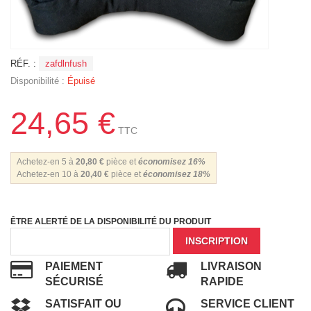
RÉF. :
zafdlnfush
Disponibilité :
Épuisé
24,65 €
TTC
Achetez-en 5 à
20,80 €
pièce et
économisez
16
%
Achetez-en 10 à
20,40 €
pièce et
économisez
18
%
ÊTRE ALERTÉ DE LA DISPONIBILITÉ DU PRODUIT
INSCRIPTION
PAIEMENT
LIVRAISON
SÉCURISÉ
RAPIDE
SATISFAIT OU
SERVICE CLIENT