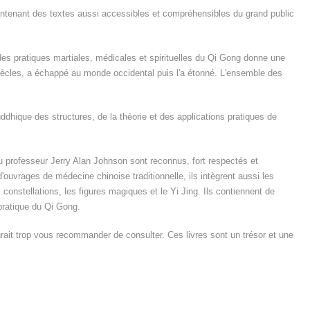
 contenant des textes aussi accessibles et compréhensibles du grand public
 des pratiques martiales, médicales et spirituelles du Qi Gong donne une
 siècles, a échappé au monde occidental puis l'a étonné. L'ensemble des
ddhique des structures, de la théorie et des applications pratiques de
u professeur Jerry Alan Johnson sont reconnus, fort respectés et
uvrages de médecine chinoise traditionnelle, ils intègrent aussi les
s constellations, les figures magiques et le Yi Jing. Ils contiennent de
pratique du Qi Gong.
urait trop vous recommander de consulter. Ces livres sont un trésor et une