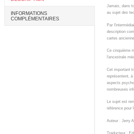
Jamais, dans to
au sujet des te
INFORMATIONS
COMPLÉMENTAIRES
Par l'intermédi
description com
cartes anciennes
Ce cinquième ma
l'ancestrale mé
Cet important t
représentent, à
aspects psycholo
nombreuses info
Le sujet est re
référence pour 
Auteur : Jerry 
Traducteur : Ed