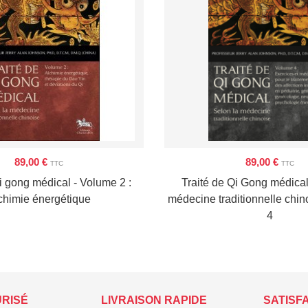
89,00 €
89,00 €
TTC
TTC
i gong médical - Volume 2 :
Traité de Qi Gong médical
chimie énergétique
médecine traditionnelle chin
4
URISÉ
LIVRAISON RAPIDE
SATISF