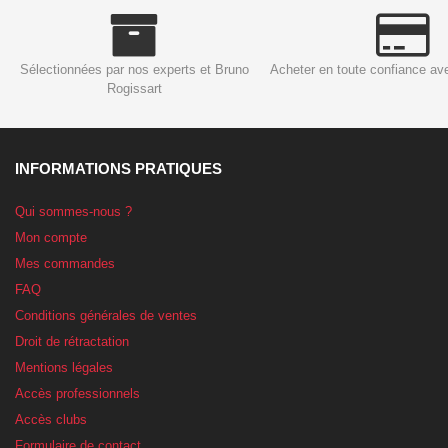
Sélectionnées par nos experts et Bruno
Acheter en toute confiance av
Rogissart
INFORMATIONS PRATIQUES
Qui sommes-nous ?
Mon compte
Mes commandes
FAQ
Conditions générales de ventes
Droit de rétractation
Mentions légales
Accès professionnels
Accès clubs
Formulaire de contact