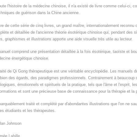
ute l'histoire de la médecine chinoise, il n'a existé de livre comme celui-ci,
chniques de guérison dans la Chine ancienne.
aire de cette série de cinq livres, un grand maître, internationalement reconnu
plète et détaillée de l'ancienne théorie ésotérique chinoise qui, pendant des
, graphismes et illustrations apporte une aide visuelle très utile au lecteur.
nuel comprend une présentation détaillée à la fois ésotérique, taoïste et bou
decine énergétique chinoise.
raité de Qi Gong thérapeutique est une véritable encyclopédie. Les manuels d
 bien des égards, des paradigmes professionnels. Contrairement à beaucoup d'o
giques, émotionnels et spirituels de la pratique, tels que l'âme et l'esprit, le
rmations et sont une précieuse base de connaissance pour la thérapie et la 
marquablement traité et complété par d'abondantes illustrations que l'on ne sa
les étudiants et les thérapeutes.
Alan Johnson
mée Lahille